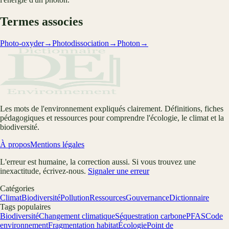
Termes associes
Photo-oxyder
→
Photodissociation
→
Photon
→
Les mots de l'environnement expliqués clairement. Définitions, fiches
pédagogiques et ressources pour comprendre l'écologie, le climat et la
biodiversité.
À propos
Mentions légales
L'erreur est humaine, la correction aussi. Si vous trouvez une
inexactitude, écrivez-nous.
Signaler une erreur
Catégories
Climat
Biodiversité
Pollution
Ressources
Gouvernance
Dictionnaire
Tags populaires
Biodiversité
Changement climatique
Séquestration carbone
PFAS
Code
environnement
Fragmentation habitat
Écologie
Point de