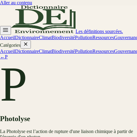
Aller au contenu
Les définitions sourcées.
Accueil
Dictionnaire
Climat
Biodiversité
Pollution
Ressources
Gouvernan
Catégories
Accueil
Dictionnaire
Climat
Biodiversité
Pollution
Ressources
Gouvernan
←
P
P
Photolyse
La Photolyse est l’action de rupture d'une liaison chimique à partir de
l'énergie d'un photon.