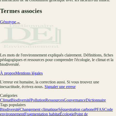
Termes associes
Génotype
→
Les mots de l'environnement expliqués clairement. Définitions, fiches
pédagogiques et ressources pour comprendre l'écologie, le climat et la
biodiversité.
À propos
Mentions légales
L'erreur est humaine, la correction aussi. Si vous trouvez une
inexactitude, écrivez-nous.
Signaler une erreur
Catégories
Climat
Biodiversité
Pollution
Ressources
Gouvernance
Dictionnaire
Tags populaires
Biodiversité
Changement climatique
Séquestration carbone
PFAS
Code
environnement
Fragmentation habitat
Écologie
Point de