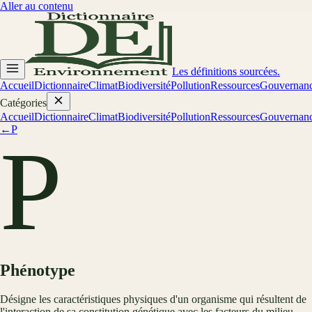
Aller au contenu
Les définitions sourcées.
Accueil
Dictionnaire
Climat
Biodiversité
Pollution
Ressources
Gouvernan
Catégories
Accueil
Dictionnaire
Climat
Biodiversité
Pollution
Ressources
Gouvernan
←
P
P
Phénotype
Désigne les caractéristiques physiques d'un organisme qui résultent de
l'interaction de sa constitution génétique avec les facteurs du milieu.