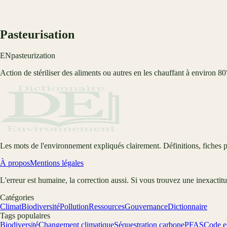
Pasteurisation
EN
pasteurization
Action de stériliser des aliments ou autres en les chauffant à environ 8
Les mots de l'environnement expliqués clairement. Définitions, fiches p
À propos
Mentions légales
L'erreur est humaine, la correction aussi. Si vous trouvez une inexactit
Catégories
Climat
Biodiversité
Pollution
Ressources
Gouvernance
Dictionnaire
Tags populaires
Biodiversité
Changement climatique
Séquestration carbone
PFAS
Code e