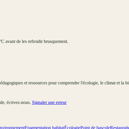
0°C avant de les refroidir brusquement.
édagogiques et ressources pour comprendre l'écologie, le climat et la bi
ude, écrivez-nous.
Signaler une erreur
nvironnement
Fragmentation habitat
Écologie
Point de bascule
Restaurat