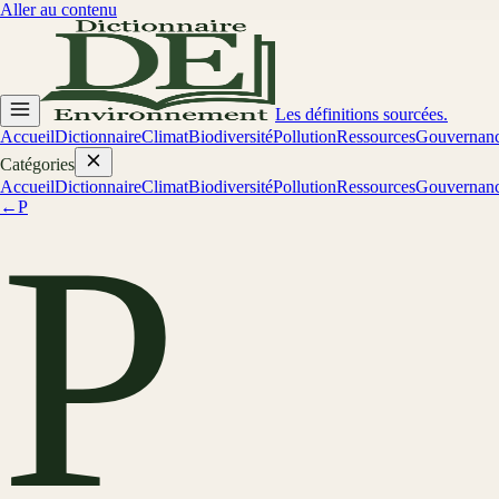
Aller au contenu
Les définitions sourcées.
Accueil
Dictionnaire
Climat
Biodiversité
Pollution
Ressources
Gouvernan
Catégories
Accueil
Dictionnaire
Climat
Biodiversité
Pollution
Ressources
Gouvernan
←
P
P