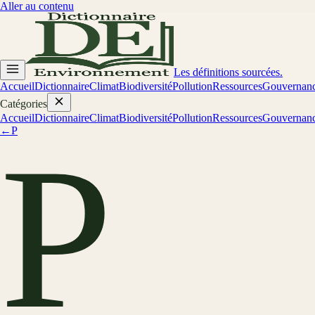
Aller au contenu
Les définitions sourcées.
Accueil
Dictionnaire
Climat
Biodiversité
Pollution
Ressources
Gouvernan
Catégories
Accueil
Dictionnaire
Climat
Biodiversité
Pollution
Ressources
Gouvernan
←
P
P