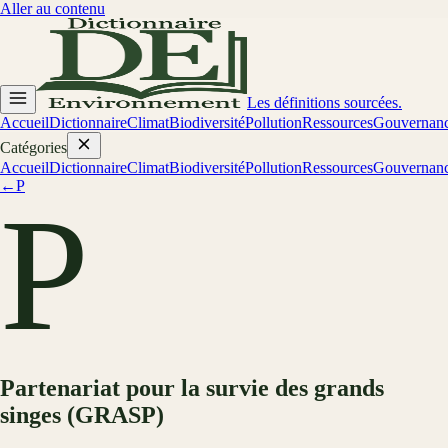
Aller au contenu
Les définitions sourcées.
Accueil
Dictionnaire
Climat
Biodiversité
Pollution
Ressources
Gouvernan
Catégories
Accueil
Dictionnaire
Climat
Biodiversité
Pollution
Ressources
Gouvernan
←
P
P
Partenariat pour la survie des grands
singes (GRASP)