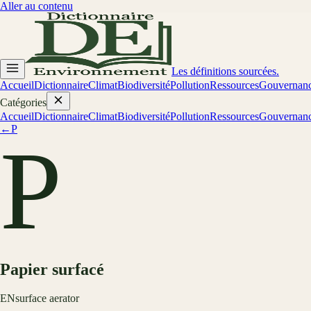
Aller au contenu
Les définitions sourcées.
Accueil
Dictionnaire
Climat
Biodiversité
Pollution
Ressources
Gouvernan
Catégories
Accueil
Dictionnaire
Climat
Biodiversité
Pollution
Ressources
Gouvernan
←
P
P
Papier surfacé
EN
surface aerator