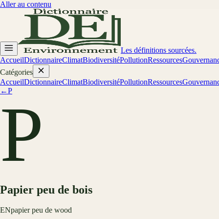
Aller au contenu
Les définitions sourcées.
Accueil
Dictionnaire
Climat
Biodiversité
Pollution
Ressources
Gouvernan
Catégories
Accueil
Dictionnaire
Climat
Biodiversité
Pollution
Ressources
Gouvernan
←
P
P
Papier peu de bois
EN
papier peu de wood