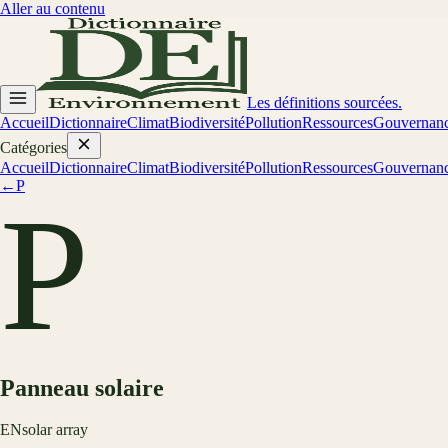
Aller au contenu
Les définitions sourcées.
Accueil
Dictionnaire
Climat
Biodiversité
Pollution
Ressources
Gouvernan
Catégories
Accueil
Dictionnaire
Climat
Biodiversité
Pollution
Ressources
Gouvernan
←
P
P
Panneau solaire
EN
solar array