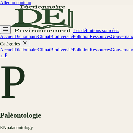
Aller au contenu
Les définitions sourcées.
Accueil
Dictionnaire
Climat
Biodiversité
Pollution
Ressources
Gouvernan
Catégories
Accueil
Dictionnaire
Climat
Biodiversité
Pollution
Ressources
Gouvernan
←
P
P
Paléontologie
EN
palaeontology