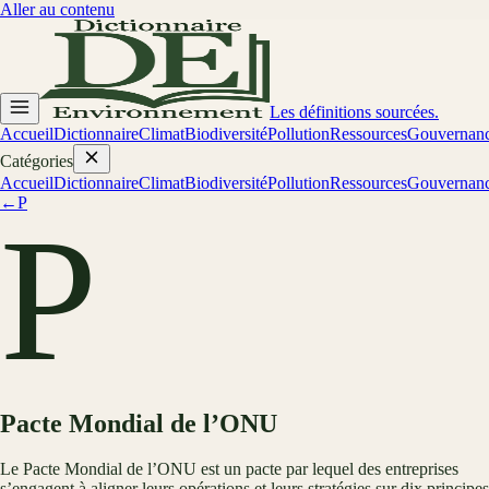
Aller au contenu
Les définitions sourcées.
Accueil
Dictionnaire
Climat
Biodiversité
Pollution
Ressources
Gouvernan
Catégories
Accueil
Dictionnaire
Climat
Biodiversité
Pollution
Ressources
Gouvernan
←
P
P
Pacte Mondial de l’ONU
Le Pacte Mondial de l’ONU est un pacte par lequel des entreprises
s’engagent à aligner leurs opérations et leurs stratégies sur dix principes