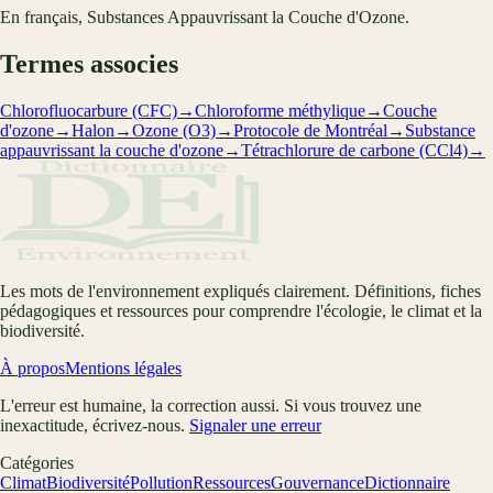
En français, Substances Appauvrissant la Couche d'Ozone.
Termes associes
Chlorofluocarbure (CFC)
→
Chloroforme méthylique
→
Couche
d'ozone
→
Halon
→
Ozone (O3)
→
Protocole de Montréal
→
Substance
appauvrissant la couche d'ozone
→
Tétrachlorure de carbone (CCl4)
→
Les mots de l'environnement expliqués clairement. Définitions, fiches
pédagogiques et ressources pour comprendre l'écologie, le climat et la
biodiversité.
À propos
Mentions légales
L'erreur est humaine, la correction aussi. Si vous trouvez une
inexactitude, écrivez-nous.
Signaler une erreur
Catégories
Climat
Biodiversité
Pollution
Ressources
Gouvernance
Dictionnaire