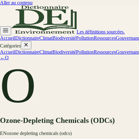
Aller au contenu
Les définitions sourcées.
Accueil
Dictionnaire
Climat
Biodiversité
Pollution
Ressources
Gouvernan
Catégories
Accueil
Dictionnaire
Climat
Biodiversité
Pollution
Ressources
Gouvernan
←
O
O
Ozone-Depleting Chemicals (ODCs)
EN
ozone depleting chemicals (odcs)