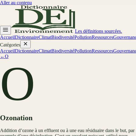
Aller au contenu
Les définitions sourcées.
Accueil
Dictionnaire
Climat
Biodiversité
Pollution
Ressources
Gouvernan
Catégories
Accueil
Dictionnaire
Climat
Biodiversité
Pollution
Ressources
Gouvernan
←
O
O
Ozonation
Addition d’ozone à un effluent ou à une eau résiduaire dans le but, par
exemple d’une désinfection. C'est un oxydant puissant, utilisé pour