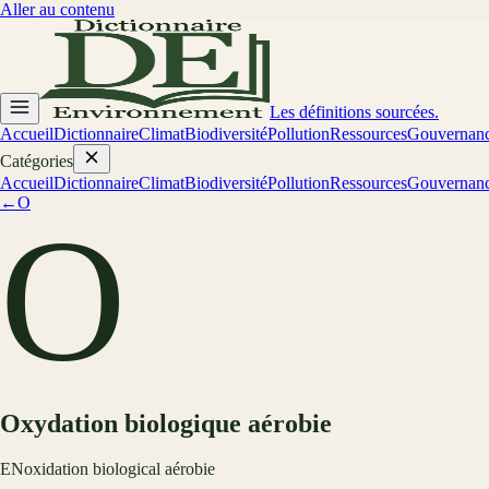
Aller au contenu
Les définitions sourcées.
Accueil
Dictionnaire
Climat
Biodiversité
Pollution
Ressources
Gouvernan
Catégories
Accueil
Dictionnaire
Climat
Biodiversité
Pollution
Ressources
Gouvernan
←
O
O
Oxydation biologique aérobie
EN
oxidation biological aérobie