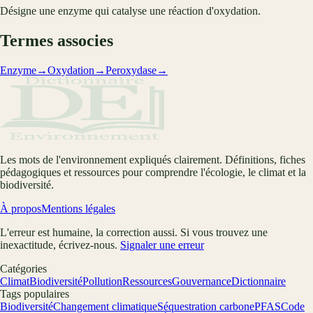
Désigne une enzyme qui catalyse une réaction d'oxydation.
Termes associes
Enzyme
→
Oxydation
→
Peroxydase
→
Les mots de l'environnement expliqués clairement. Définitions, fiches
pédagogiques et ressources pour comprendre l'écologie, le climat et la
biodiversité.
À propos
Mentions légales
L'erreur est humaine, la correction aussi. Si vous trouvez une
inexactitude, écrivez-nous.
Signaler une erreur
Catégories
Climat
Biodiversité
Pollution
Ressources
Gouvernance
Dictionnaire
Tags populaires
Biodiversité
Changement climatique
Séquestration carbone
PFAS
Code