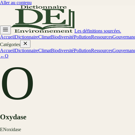
Aller au contenu
Les définitions sourcées.
Accueil
Dictionnaire
Climat
Biodiversité
Pollution
Ressources
Gouvernan
Catégories
Accueil
Dictionnaire
Climat
Biodiversité
Pollution
Ressources
Gouvernan
←
O
O
Oxydase
EN
oxidase