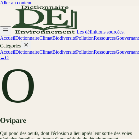
Aller au contenu
Les définitions sourcées.
Accueil
Dictionnaire
Climat
Biodiversité
Pollution
Ressources
Gouvernan
Catégories
Accueil
Dictionnaire
Climat
Biodiversité
Pollution
Ressources
Gouvernan
←
O
O
Ovipare
Qui pond des oeufs, dont l'éclosion a lieu après leur sortie des voies
génitales femelles, au terme d'une période de développement