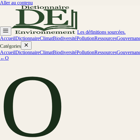
Aller au contenu
Les définitions sourcées.
Accueil
Dictionnaire
Climat
Biodiversité
Pollution
Ressources
Gouvernan
Catégories
Accueil
Dictionnaire
Climat
Biodiversité
Pollution
Ressources
Gouvernan
←
O
O