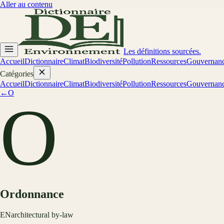
Aller au contenu
Les définitions sourcées.
Accueil
Dictionnaire
Climat
Biodiversité
Pollution
Ressources
Gouvernan
Catégories
Accueil
Dictionnaire
Climat
Biodiversité
Pollution
Ressources
Gouvernan
←
O
O
Ordonnance
EN
architectural by-law