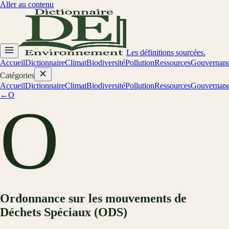
Aller au contenu
Les définitions sourcées.
Accueil
Dictionnaire
Climat
Biodiversité
Pollution
Ressources
Gouvernan
Catégories
Accueil
Dictionnaire
Climat
Biodiversité
Pollution
Ressources
Gouvernan
←
O
O
Ordonnance sur les mouvements de
Déchets Spéciaux (ODS)