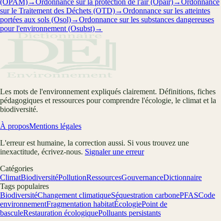
(OPAM)
→
Ordonnance sur la protection de l'air (Opair)
→
Ordonnance
sur le Traitement des Déchets (OTD)
→
Ordonnance sur les atteintes
portées aux sols (Osol)
→
Ordonnance sur les substances dangereuses
pour l'environnement (Osubst)
→
Les mots de l'environnement expliqués clairement. Définitions, fiches
pédagogiques et ressources pour comprendre l'écologie, le climat et la
biodiversité.
À propos
Mentions légales
L'erreur est humaine, la correction aussi. Si vous trouvez une
inexactitude, écrivez-nous.
Signaler une erreur
Catégories
Climat
Biodiversité
Pollution
Ressources
Gouvernance
Dictionnaire
Tags populaires
Biodiversité
Changement climatique
Séquestration carbone
PFAS
Code
environnement
Fragmentation habitat
Écologie
Point de
bascule
Restauration écologique
Polluants persistants