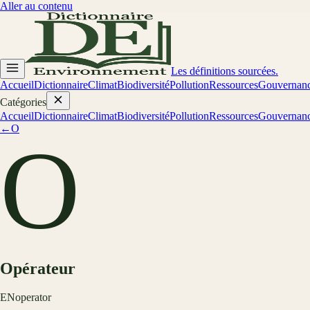
Aller au contenu
Les définitions sourcées.
Accueil
Dictionnaire
Climat
Biodiversité
Pollution
Ressources
Gouvernan
Catégories
Accueil
Dictionnaire
Climat
Biodiversité
Pollution
Ressources
Gouvernan
←
O
O
Opérateur
EN
operator