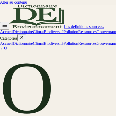
Aller au contenu
Les définitions sourcées.
Accueil
Dictionnaire
Climat
Biodiversité
Pollution
Ressources
Gouvernan
Catégories
Accueil
Dictionnaire
Climat
Biodiversité
Pollution
Ressources
Gouvernan
←
O
O