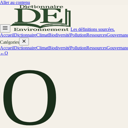
Aller au contenu
Les définitions sourcées.
Accueil
Dictionnaire
Climat
Biodiversité
Pollution
Ressources
Gouvernan
Catégories
Accueil
Dictionnaire
Climat
Biodiversité
Pollution
Ressources
Gouvernan
←
O
O