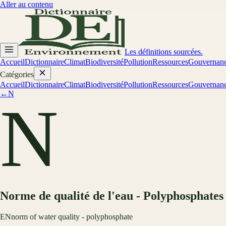
Aller au contenu
Les définitions sourcées.
Accueil
Dictionnaire
Climat
Biodiversité
Pollution
Ressources
Gouvernan
Catégories
Accueil
Dictionnaire
Climat
Biodiversité
Pollution
Ressources
Gouvernan
←
N
N
Norme de qualité de l'eau - Polyphosphates
EN
norm of water quality - polyphosphate