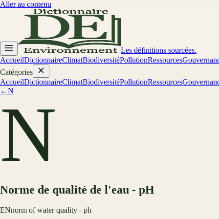
Aller au contenu
Les définitions sourcées.
Accueil
Dictionnaire
Climat
Biodiversité
Pollution
Ressources
Gouvernan
Catégories
Accueil
Dictionnaire
Climat
Biodiversité
Pollution
Ressources
Gouvernan
←
N
N
Norme de qualité de l'eau - pH
EN
norm of water quality - ph