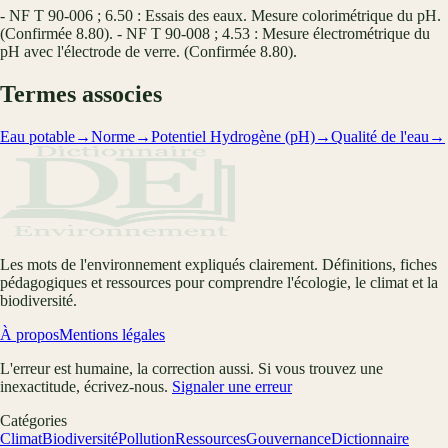
- NF T 90-006 ; 6.50 : Essais des eaux. Mesure colorimétrique du pH.
(Confirmée 8.80). - NF T 90-008 ; 4.53 : Mesure électrométrique du
pH avec l'électrode de verre. (Confirmée 8.80).
Termes associes
Eau potable
→
Norme
→
Potentiel Hydrogène (pH)
→
Qualité de l'eau
→
Les mots de l'environnement expliqués clairement. Définitions, fiches
pédagogiques et ressources pour comprendre l'écologie, le climat et la
biodiversité.
À propos
Mentions légales
L'erreur est humaine, la correction aussi. Si vous trouvez une
inexactitude, écrivez-nous.
Signaler une erreur
Catégories
Climat
Biodiversité
Pollution
Ressources
Gouvernance
Dictionnaire