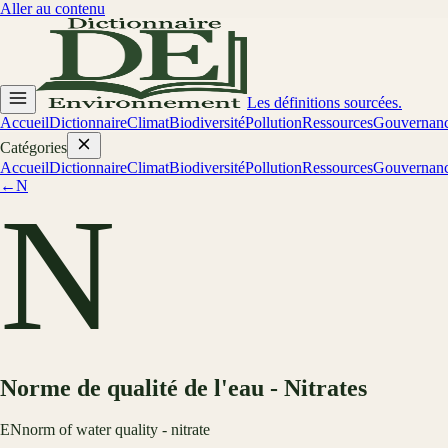
Aller au contenu
Les définitions sourcées.
Accueil
Dictionnaire
Climat
Biodiversité
Pollution
Ressources
Gouvernan
Catégories
Accueil
Dictionnaire
Climat
Biodiversité
Pollution
Ressources
Gouvernan
←
N
N
Norme de qualité de l'eau - Nitrates
EN
norm of water quality - nitrate