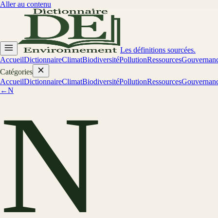
Aller au contenu
Les définitions sourcées.
Accueil
Dictionnaire
Climat
Biodiversité
Pollution
Ressources
Gouvernan
Catégories
Accueil
Dictionnaire
Climat
Biodiversité
Pollution
Ressources
Gouvernan
←
N
N