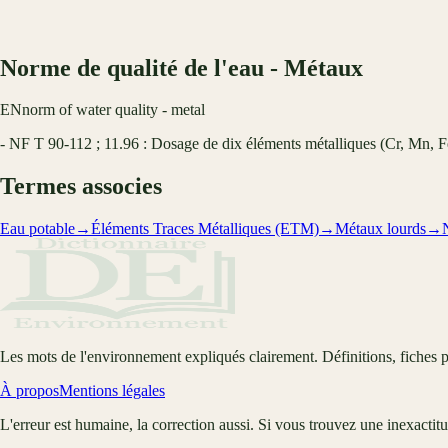
Norme de qualité de l'eau - Métaux
EN
norm of water quality - metal
- NF T 90-112 ; 11.96 : Dosage de dix éléments métalliques (Cr, Mn, F
Termes associes
Eau potable
→
Éléments Traces Métalliques (ETM)
→
Métaux lourds
→
Les mots de l'environnement expliqués clairement. Définitions, fiches p
À propos
Mentions légales
L'erreur est humaine, la correction aussi. Si vous trouvez une inexactit