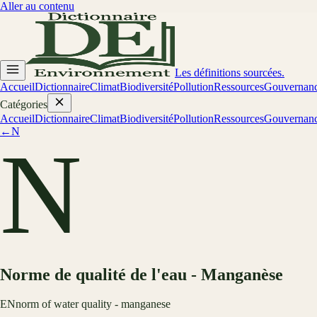
Aller au contenu
Les définitions sourcées.
Accueil
Dictionnaire
Climat
Biodiversité
Pollution
Ressources
Gouvernan
Catégories
Accueil
Dictionnaire
Climat
Biodiversité
Pollution
Ressources
Gouvernan
←
N
N
Norme de qualité de l'eau - Manganèse
EN
norm of water quality - manganese