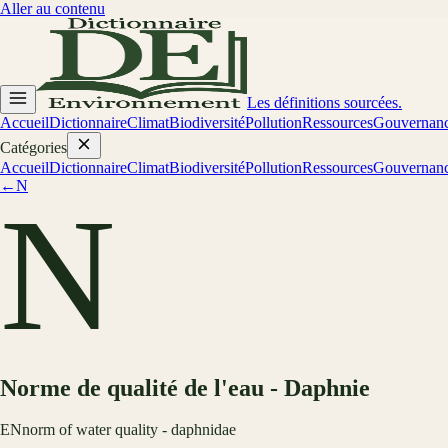
Aller au contenu
Les définitions sourcées.
Accueil
Dictionnaire
Climat
Biodiversité
Pollution
Ressources
Gouvernan
Catégories
Accueil
Dictionnaire
Climat
Biodiversité
Pollution
Ressources
Gouvernan
←
N
N
Norme de qualité de l'eau - Daphnie
EN
norm of water quality - daphnidae