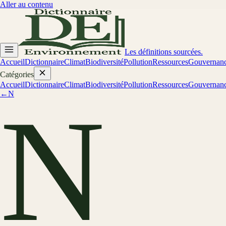
Aller au contenu
Les définitions sourcées.
Accueil
Dictionnaire
Climat
Biodiversité
Pollution
Ressources
Gouvernan
Catégories
Accueil
Dictionnaire
Climat
Biodiversité
Pollution
Ressources
Gouvernan
←
N
N