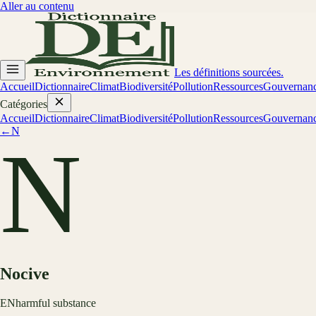
Aller au contenu
Les définitions sourcées.
Accueil
Dictionnaire
Climat
Biodiversité
Pollution
Ressources
Gouvernan
Catégories
Accueil
Dictionnaire
Climat
Biodiversité
Pollution
Ressources
Gouvernan
←
N
N
Nocive
EN
harmful substance