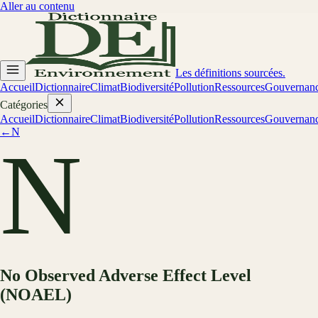
Aller au contenu
Les définitions sourcées.
Accueil
Dictionnaire
Climat
Biodiversité
Pollution
Ressources
Gouvernan
Catégories
Accueil
Dictionnaire
Climat
Biodiversité
Pollution
Ressources
Gouvernan
←
N
N
No Observed Adverse Effect Level
(NOAEL)