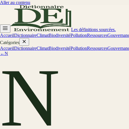
Aller au contenu
Les définitions sourcées.
Accueil
Dictionnaire
Climat
Biodiversité
Pollution
Ressources
Gouvernan
Catégories
Accueil
Dictionnaire
Climat
Biodiversité
Pollution
Ressources
Gouvernan
←
N
N