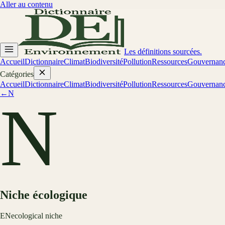
Aller au contenu
Les définitions sourcées.
Accueil
Dictionnaire
Climat
Biodiversité
Pollution
Ressources
Gouvernan
Catégories
Accueil
Dictionnaire
Climat
Biodiversité
Pollution
Ressources
Gouvernan
←
N
N
Niche écologique
EN
ecological niche