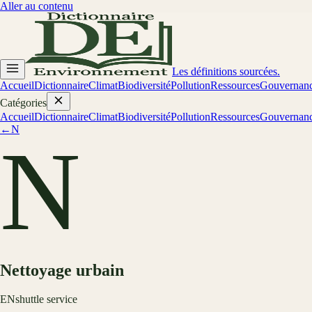
Aller au contenu
Les définitions sourcées.
Accueil
Dictionnaire
Climat
Biodiversité
Pollution
Ressources
Gouvernan
Catégories
Accueil
Dictionnaire
Climat
Biodiversité
Pollution
Ressources
Gouvernan
←
N
N
Nettoyage urbain
EN
shuttle service