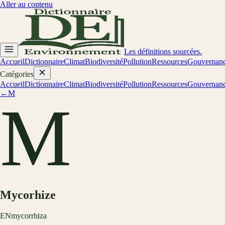
Aller au contenu
Les définitions sourcées.
Accueil
Dictionnaire
Climat
Biodiversité
Pollution
Ressources
Gouvernan
Catégories
Accueil
Dictionnaire
Climat
Biodiversité
Pollution
Ressources
Gouvernan
←
M
M
Mycorhize
EN
mycorrhiza