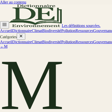
Aller au contenu
Les définitions sourcées.
Accueil
Dictionnaire
Climat
Biodiversité
Pollution
Ressources
Gouvernan
Catégories
Accueil
Dictionnaire
Climat
Biodiversité
Pollution
Ressources
Gouvernan
←
M
M