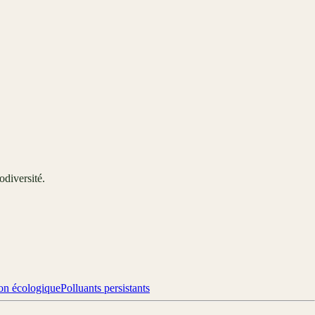
odiversité.
ion écologique
Polluants persistants