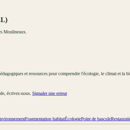
EL)
les Moulineaux.
édagogiques et ressources pour comprendre l'écologie, le climat et la bi
ude, écrivez-nous.
Signaler une erreur
nvironnement
Fragmentation habitat
Écologie
Point de bascule
Restaurat