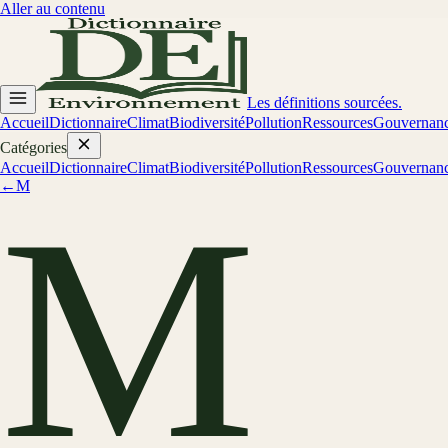
Aller au contenu
Les définitions sourcées.
Accueil
Dictionnaire
Climat
Biodiversité
Pollution
Ressources
Gouvernan
Catégories
Accueil
Dictionnaire
Climat
Biodiversité
Pollution
Ressources
Gouvernan
←
M
M