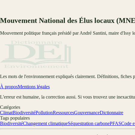
Mouvement National des Élus locaux (MN
Mouvement politique français présidé par André Santini, maire d'Issy 
Les mots de l'environnement expliqués clairement. Définitions, fiches p
À propos
Mentions légales
L'erreur est humaine, la correction aussi. Si vous trouvez une inexactit
Catégories
Climat
Biodiversité
Pollution
Ressources
Gouvernance
Dictionnaire
Tags populaires
Biodiversité
Changement climatique
Séquestration carbone
PFAS
Code e