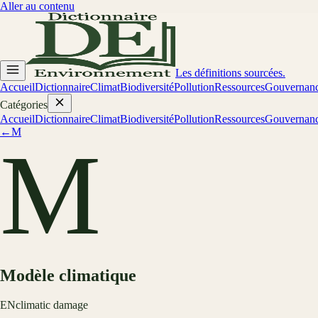
Aller au contenu
Les définitions sourcées.
Accueil
Dictionnaire
Climat
Biodiversité
Pollution
Ressources
Gouvernan
Catégories
Accueil
Dictionnaire
Climat
Biodiversité
Pollution
Ressources
Gouvernan
←
M
M
Modèle climatique
EN
climatic damage