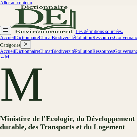
Aller au contenu
Les définitions sourcées.
Accueil
Dictionnaire
Climat
Biodiversité
Pollution
Ressources
Gouvernan
Catégories
Accueil
Dictionnaire
Climat
Biodiversité
Pollution
Ressources
Gouvernan
←
M
M
Ministère de l'Ecologie, du Développement
durable, des Transports et du Logement