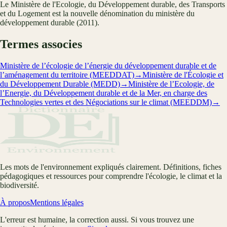
Le Ministère de l'Ecologie, du Développement durable, des Transports
et du Logement est la nouvelle dénomination du ministère du
développement durable (2011).
Termes associes
Ministère de l’écologie de l’énergie du développement durable et de
l’aménagement du territoire (MEEDDAT)
→
Ministère de l'Écologie et
du Développement Durable (MEDD)
→
Ministère de l’Ecologie, de
l’Energie, du Développement durable et de la Mer, en charge des
Technologies vertes et des Négociations sur le climat (MEEDDM)
→
Les mots de l'environnement expliqués clairement. Définitions, fiches
pédagogiques et ressources pour comprendre l'écologie, le climat et la
biodiversité.
À propos
Mentions légales
L'erreur est humaine, la correction aussi. Si vous trouvez une