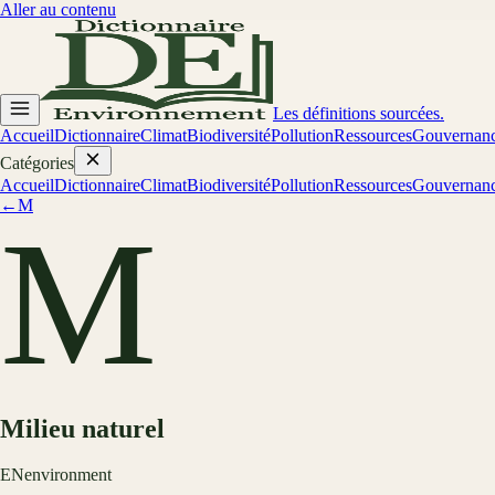
Aller au contenu
Les définitions sourcées.
Accueil
Dictionnaire
Climat
Biodiversité
Pollution
Ressources
Gouvernan
Catégories
Accueil
Dictionnaire
Climat
Biodiversité
Pollution
Ressources
Gouvernan
←
M
M
Milieu naturel
EN
environment