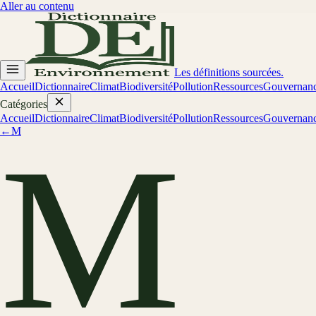
Aller au contenu
Les définitions sourcées.
Accueil
Dictionnaire
Climat
Biodiversité
Pollution
Ressources
Gouvernan
Catégories
Accueil
Dictionnaire
Climat
Biodiversité
Pollution
Ressources
Gouvernan
←
M
M