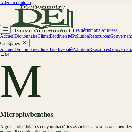
Aller au contenu
Les définitions sourcées.
Accueil
Dictionnaire
Climat
Biodiversité
Pollution
Ressources
Gouvernan
Catégories
Accueil
Dictionnaire
Climat
Biodiversité
Pollution
Ressources
Gouvernan
←
M
M
Microphybenthos
Algues unicellulaires et cyanobactéries associées aux substrats meubles
et durs. Exemple : diatomées pennées.