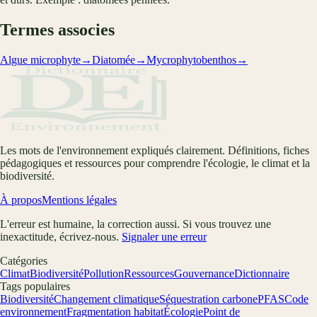
Termes associes
Algue microphyte
→
Diatomée
→
Mycrophytobenthos
→
Les mots de l'environnement expliqués clairement. Définitions, fiches
pédagogiques et ressources pour comprendre l'écologie, le climat et la
biodiversité.
À propos
Mentions légales
L'erreur est humaine, la correction aussi. Si vous trouvez une
inexactitude, écrivez-nous.
Signaler une erreur
Catégories
Climat
Biodiversité
Pollution
Ressources
Gouvernance
Dictionnaire
Tags populaires
Biodiversité
Changement climatique
Séquestration carbone
PFAS
Code
environnement
Fragmentation habitat
Écologie
Point de