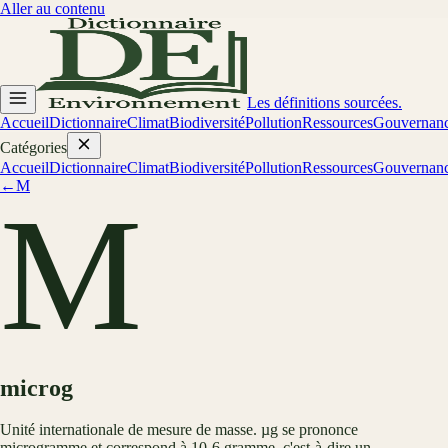
Aller au contenu
Les définitions sourcées.
Accueil
Dictionnaire
Climat
Biodiversité
Pollution
Ressources
Gouvernan
Catégories
Accueil
Dictionnaire
Climat
Biodiversité
Pollution
Ressources
Gouvernan
←
M
M
microg
Unité internationale de mesure de masse. µg se prononce
microgramme et correspond à 10-6 gramme, c'est-à-dire un