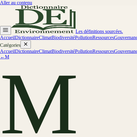
Aller au contenu
Les définitions sourcées.
Accueil
Dictionnaire
Climat
Biodiversité
Pollution
Ressources
Gouvernan
Catégories
Accueil
Dictionnaire
Climat
Biodiversité
Pollution
Ressources
Gouvernan
←
M
M