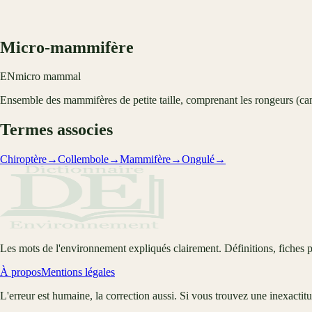
Micro-mammifère
EN
micro mammal
Ensemble des mammifères de petite taille, comprenant les rongeurs (camp
Termes associes
Chiroptère
→
Collembole
→
Mammifère
→
Ongulé
→
Les mots de l'environnement expliqués clairement. Définitions, fiches p
À propos
Mentions légales
L'erreur est humaine, la correction aussi. Si vous trouvez une inexactit