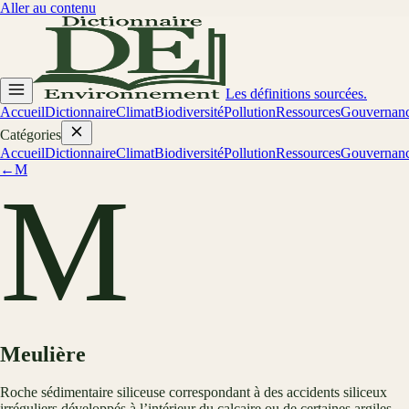
Aller au contenu
Les définitions sourcées.
Accueil
Dictionnaire
Climat
Biodiversité
Pollution
Ressources
Gouvernan
Catégories
Accueil
Dictionnaire
Climat
Biodiversité
Pollution
Ressources
Gouvernan
←
M
M
Meulière
Roche sédimentaire siliceuse correspondant à des accidents siliceux
irréguliers développés à l’intérieur du calcaire ou de certaines argiles.