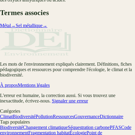
Termes associes
Métal
→
Sel métallique
→
Les mots de l'environnement expliqués clairement. Définitions, fiches
pédagogiques et ressources pour comprendre l'écologie, le climat et la
biodiversité.
À propos
Mentions légales
L'erreur est humaine, la correction aussi. Si vous trouvez une
inexactitude, écrivez-nous.
Signaler une erreur
Catégories
Climat
Biodiversité
Pollution
Ressources
Gouvernance
Dictionnaire
Tags populaires
Biodiversité
Changement climatique
Séquestration carbone
PFAS
Code
environnement
Fragmentation habitat
Écologie
Point de