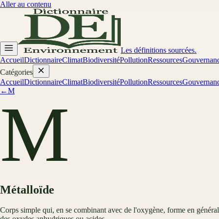
Aller au contenu
Les définitions sourcées.
Accueil
Dictionnaire
Climat
Biodiversité
Pollution
Ressources
Gouvernan
Catégories
Accueil
Dictionnaire
Climat
Biodiversité
Pollution
Ressources
Gouvernan
←
M
M
Métalloïde
Corps simple qui, en se combinant avec de l'oxygène, forme en général
des oxydes anhydriques ou acides.