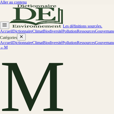
Aller au contenu
Les définitions sourcées.
Accueil
Dictionnaire
Climat
Biodiversité
Pollution
Ressources
Gouvernan
Catégories
Accueil
Dictionnaire
Climat
Biodiversité
Pollution
Ressources
Gouvernan
←
M
M