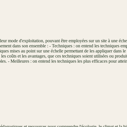
 leur mode d'exploitation, pouvant être employées sur un site à une éche
nement dans son ensemble : - Techniques : on entend les techniques emplo
hniques mises au point sur une échelle permettant de les appliquer dans l
 coûts et les avantages, que ces techniques soient utilisées ou produite
les. - Meilleures : on entend les techniques les plus efficaces pour att
édagogiques et ressources pour comprendre l'écologie, le climat et la bi