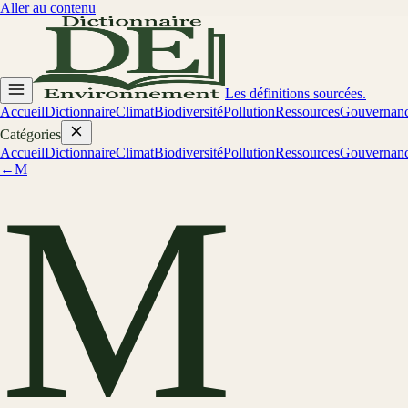
Aller au contenu
Les définitions sourcées.
Accueil
Dictionnaire
Climat
Biodiversité
Pollution
Ressources
Gouvernan
Catégories
Accueil
Dictionnaire
Climat
Biodiversité
Pollution
Ressources
Gouvernan
←
M
M