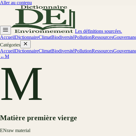
Aller au contenu
Les définitions sourcées.
Accueil
Dictionnaire
Climat
Biodiversité
Pollution
Ressources
Gouvernan
Catégories
Accueil
Dictionnaire
Climat
Biodiversité
Pollution
Ressources
Gouvernan
←
M
M
Matière première vierge
EN
raw material