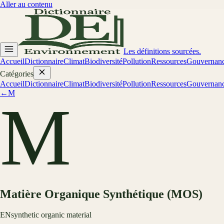
Aller au contenu
Les définitions sourcées.
Accueil
Dictionnaire
Climat
Biodiversité
Pollution
Ressources
Gouvernan
Catégories
Accueil
Dictionnaire
Climat
Biodiversité
Pollution
Ressources
Gouvernan
←
M
M
Matière Organique Synthétique (MOS)
EN
synthetic organic material