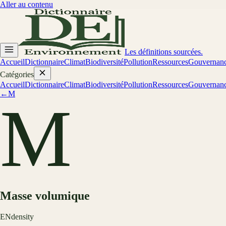
Aller au contenu
Les définitions sourcées.
Accueil
Dictionnaire
Climat
Biodiversité
Pollution
Ressources
Gouvernan
Catégories
Accueil
Dictionnaire
Climat
Biodiversité
Pollution
Ressources
Gouvernan
←
M
M
Masse volumique
EN
density